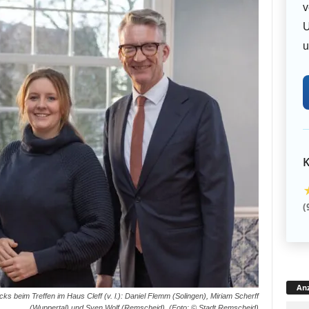
v
U
u
K
(
Anz
s beim Treffen im Haus Cleff (v. l.): Daniel Flemm (Solingen), Miriam Scherff
(Wuppertal) und Sven Wolf (Remscheid). (Foto: © Stadt Remscheid)