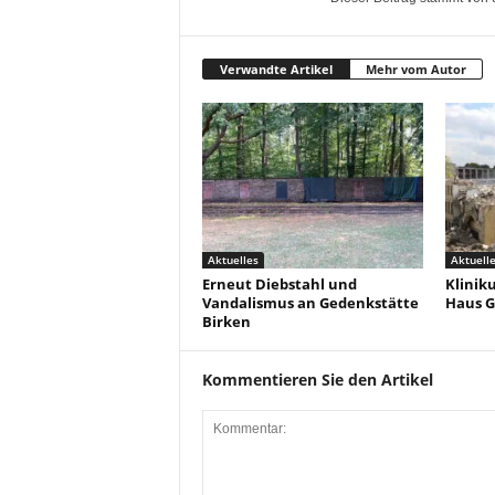
Verwandte Artikel
Mehr vom Autor
Aktuelles
Aktuell
Erneut Diebstahl und
Klinik
Vandalismus an Gedenkstätte
Haus G
Birken
Kommentieren Sie den Artikel