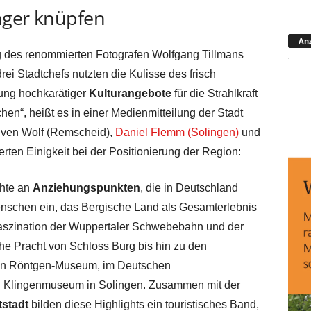
nger knüpfen
Anz
g des renommierten Fotografen Wolfgang Tillmans
drei Stadtchefs nutzten die Kulisse des frisch
tung hochkarätiger
Kulturangebote
für die Strahlkraft
en“, heißt es in einer Medienmitteilung der Stadt
Sven Wolf (Remscheid),
Daniel Flemm (Solingen)
und
rten Einigkeit bei der Positionierung der Region:
chte an
Anziehungspunkten
, die in Deutschland
Menschen ein, das Bergische Land als Gesamterlebnis
Faszination der Wuppertaler Schwebebahn und der
he Pracht von Schloss Burg bis hin zu den
hen Röntgen-Museum, im Deutschen
Klingenmuseum in Solingen. Zusammen mit der
tstadt
bilden diese Highlights ein touristisches Band,