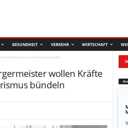
GESUNDHEIT
VERKEHR
WIRTSCHAFT
WE
len Kräfte für Kultur und Tourismus bündeln
W
germeister wollen Kräfte
urismus bündeln
Anz
M
M
V