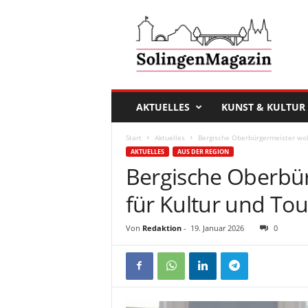
D
a
s
S
o
l
i
AKTUELLES
KUNST & KULTUR
n
g
Start
Aktuelles
Bergische Oberbürgermeister wol
e
AKTUELLES
AUS DER REGION
n
Bergische Oberbür
M
a
für Kultur und To
g
a
Von
Redaktion
-
19. Januar 2026
0
z
i
n