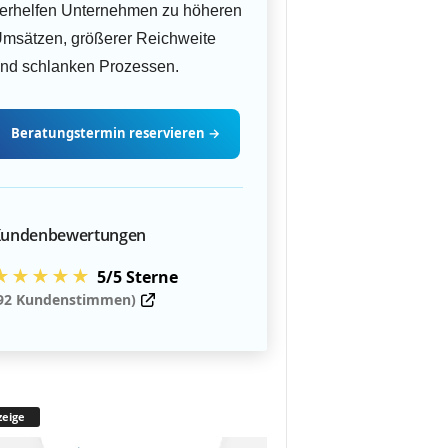
erhelfen Unternehmen zu höheren
msätzen, größerer Reichweite
nd schlanken Prozessen.
Beratungstermin
reservieren
→
undenbewertungen
★★★★★
5/5 Sterne
92 Kundenstimmen)
eige