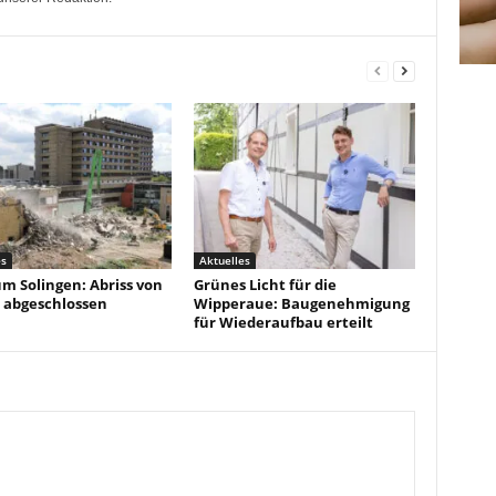
es
Aktuelles
um Solingen: Abriss von
Grünes Licht für die
 abgeschlossen
Wipperaue: Baugenehmigung
für Wiederaufbau erteilt