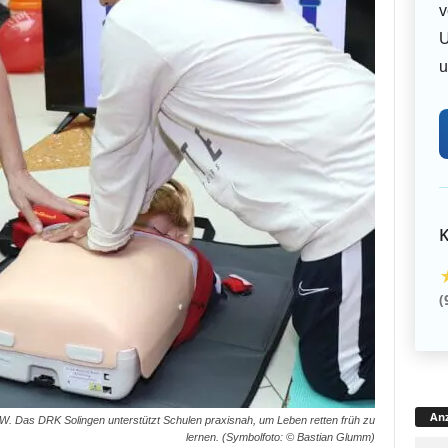
v
U
u
K
(
Anz
RW. Das DRK Solingen unterstützt Schulen praxisnah, um Leben retten früh zu
lernen. (Symbolfoto: © Bastian Glumm)