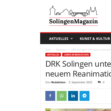
D
a
s
S
o
l
i
AKTUELLES
KUNST & KULTUR
n
g
Start
Aktuelles
DRK Solingen unterstützt Schule
e
AKTUELLES
LEBEN IM BERGISCHEN
n
DRK Solingen unter
M
a
neuem Reanimatio
g
a
Von
Redaktion
-
3. September 2025
0
z
i
n