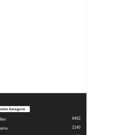
iebte Kategorie
9452
lles
2140
rama