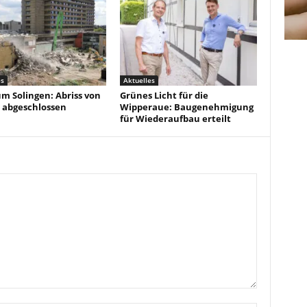
es
Aktuelles
um Solingen: Abriss von
Grünes Licht für die
 abgeschlossen
Wipperaue: Baugenehmigung
für Wiederaufbau erteilt