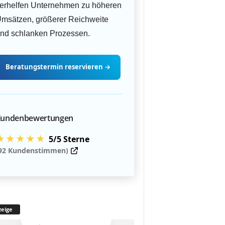
erhelfen Unternehmen zu höheren
msätzen, größerer Reichweite
nd schlanken Prozessen.
Beratungstermin
reservieren
→
undenbewertungen
★★★★★
5/5 Sterne
92 Kundenstimmen)
eige