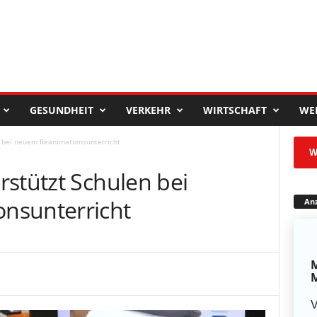
GESUNDHEIT
VERKEHR
WIRTSCHAFT
WE
n bei neuem Reanimationsunterricht
W
stützt Schulen bei
nsunterricht
Anz
M
M
V