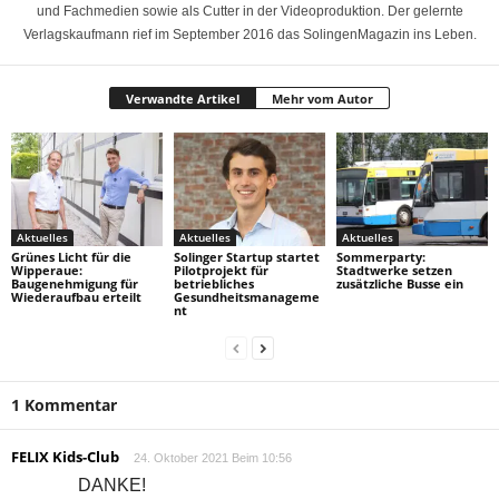
und Fachmedien sowie als Cutter in der Videoproduktion. Der gelernte
Verlagskaufmann rief im September 2016 das SolingenMagazin ins Leben.
Verwandte Artikel
Mehr vom Autor
Aktuelles
Aktuelles
Aktuelles
Grünes Licht für die
Solinger Startup startet
Sommerparty:
Wipperaue:
Pilotprojekt für
Stadtwerke setzen
Baugenehmigung für
betriebliches
zusätzliche Busse ein
Wiederaufbau erteilt
Gesundheitsmanageme
nt
1 Kommentar
FELIX Kids-Club
24. Oktober 2021 Beim 10:56
DANKE!