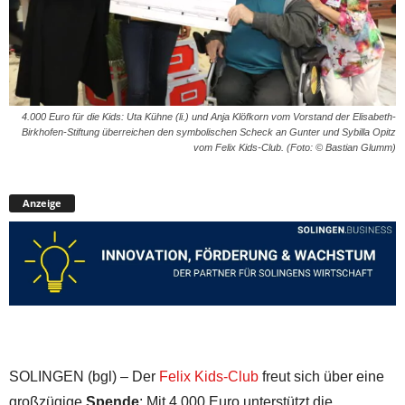
4.000 Euro für die Kids: Uta Kühne (li.) und Anja Klöfkorn vom Vorstand der Elisabeth-
Birkhofen-Stiftung überreichen den symbolischen Scheck an Gunter und Sybilla Opitz
vom Felix Kids-Club. (Foto: © Bastian Glumm)
Anzeige
SOLINGEN (bgl) – Der
Felix Kids-Club
freut sich über eine
großzügige
Spende
: Mit 4.000 Euro unterstützt die