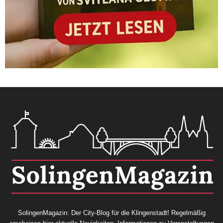
SolingenMagazin: Der City-Blog für die Klingenstadt! Regelmäßig