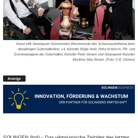
Kunst trifft Steampunk! Kommendes Wochenende das Schwerpunktthema beim
diesjährigen Güterhallenfest. v.li. Künstler Régis Noël, Petra Krötzsch, PR- und
Eventmanagerin der Güterhallen, Künstler Peter Amann und Steampunk-Künstler
Mortimer Mac Brown. (Foto: © B. Glumm)
Anzeige
SOLINGEN (bgl) – Das viktorianische Zeitalter des letzten