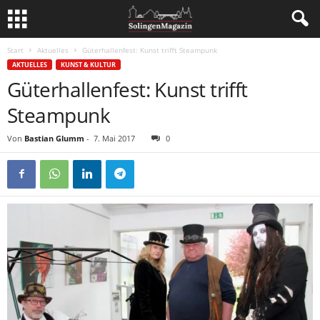
Start
Aktuelles
Güterhallenfest: Kunst trifft Steampunk
AKTUELLES
KUNST & KULTUR
Güterhallenfest: Kunst trifft
Steampunk
Von
Bastian Glumm
-
7. Mai 2017
0