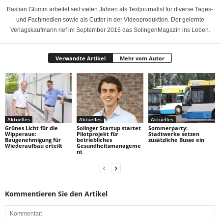
Bastian Glumm arbeitet seit vielen Jahren als Textjournalist für diverse Tages-
und Fachmedien sowie als Cutter in der Videoproduktion. Der gelernte
Verlagskaufmann rief im September 2016 das SolingenMagazin ins Leben.
Verwandte Artikel
Mehr vom Autor
Aktuelles
Aktuelles
Aktuelles
Grünes Licht für die
Solinger Startup startet
Sommerparty:
Wipperaue:
Pilotprojekt für
Stadtwerke setzen
Baugenehmigung für
betriebliches
zusätzliche Busse ein
Wiederaufbau erteilt
Gesundheitsmanageme
nt
Kommentieren Sie den Artikel