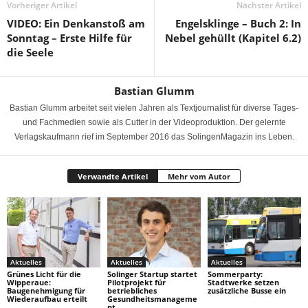
Vorheriger Artikel
Nächster Artikel
VIDEO: Ein Denkanstoß am
Engelsklinge – Buch 2: In
Sonntag – Erste Hilfe für
Nebel gehüllt (Kapitel 6.2)
die Seele
Bastian Glumm
Bastian Glumm arbeitet seit vielen Jahren als Textjournalist für diverse Tages-
und Fachmedien sowie als Cutter in der Videoproduktion. Der gelernte
Verlagskaufmann rief im September 2016 das SolingenMagazin ins Leben.
Verwandte Artikel
Mehr vom Autor
Aktuelles
Aktuelles
Aktuelles
Grünes Licht für die
Solinger Startup startet
Sommerparty:
Wipperaue:
Pilotprojekt für
Stadtwerke setzen
Baugenehmigung für
betriebliches
zusätzliche Busse ein
Wiederaufbau erteilt
Gesundheitsmanageme
nt