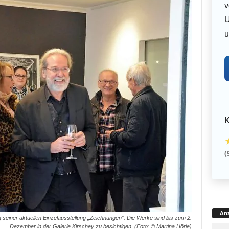
v
U
u
K
(
Anz
 seiner aktuellen Einzelausstellung „Zeichnungen“. Die Werke sind bis zum 2.
Dezember in der Galerie Kirschey zu besichtigen. (Foto: © Martina Hörle)