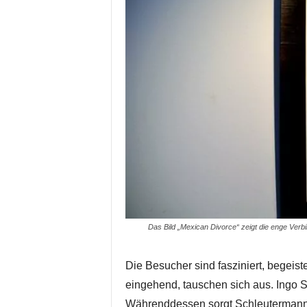
Das Bild „Mexican Divorce“ zeigt die enge Ver
Die Besucher sind fasziniert, begeist
eingehend, tauschen sich aus. Ingo
Währenddessen sorgt Schleuterman