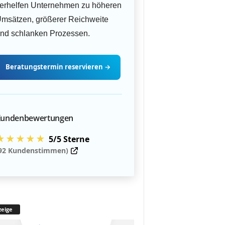
erhelfen Unternehmen zu höheren
msätzen, größerer Reichweite
nd schlanken Prozessen.
Beratungstermin
reservieren
→
undenbewertungen
★★★★★
5/5 Sterne
92 Kundenstimmen)
eige