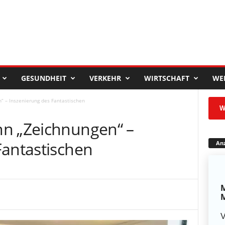
GESUNDHEIT
VERKEHR
WIRTSCHAFT
WE
“ – Inszenierung des Fantastischen
W
nn „Zeichnungen“ –
Fantastischen
Anz
M
M
V