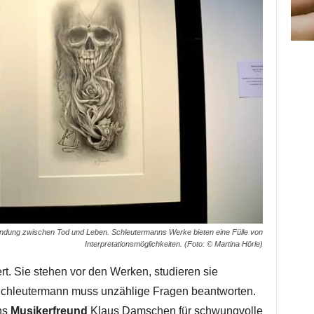
bindung zwischen Tod und Leben. Schleutermanns Werke bieten eine Fülle von
Interpretationsmöglichkeiten. (Foto: © Martina Hörle)
ert. Sie stehen vor den Werken, studieren sie
 Schleutermann muss unzählige Fragen beantworten.
ns
Musikerfreund
Klaus Damschen für schwungvolle