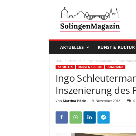
D
a
s
S
o
l
i
AKTUELLES
KUNST & KULTUR
n
g
Start
Aktuelles
Ingo Schleutermann „Zeichnungen
e
AKTUELLES
KUNST & KULTUR
PANORAMA
n
Ingo Schleuterma
M
a
Inszenierung des 
g
a
Von
Martina Hörle
-
19. November 2018
0
z
i
n