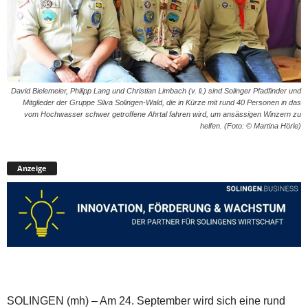
David Bielemeier, Philipp Lang und Christian Limbach (v. li.) sind Solinger Pfadfinder und
Mitglieder der Gruppe Silva Solingen-Wald, die in Kürze mit rund 40 Personen in das
vom Hochwasser schwer getroffene Ahrtal fahren wird, um ansässigen Winzern zu
helfen. (Foto: © Martina Hörle)
Anzeige
SOLINGEN (mh) – Am 24. September wird sich eine rund