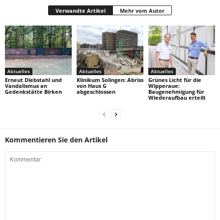
Verwandte Artikel
Mehr vom Autor
Aktuelles
Aktuelles
Aktuelles
Erneut Diebstahl und
Klinikum Solingen: Abriss
Grünes Licht für die
Vandalismus an
von Haus G
Wipperaue:
Gedenkstätte Birken
abgeschlossen
Baugenehmigung für
Wiederaufbau erteilt
Kommentieren Sie den Artikel