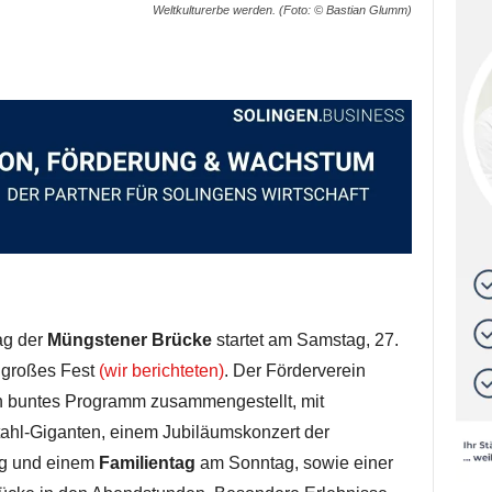
Weltkulturerbe werden. (Foto: © Bastian Glumm)
ag der
Müngstener Brücke
startet am Samstag, 27.
n großes Fest
(wir berichteten)
. Der Förderverein
n buntes Programm zusammengestellt, mit
ahl-Giganten, einem Jubiläumskonzert der
g und einem
Familientag
am Sonntag, sowie einer