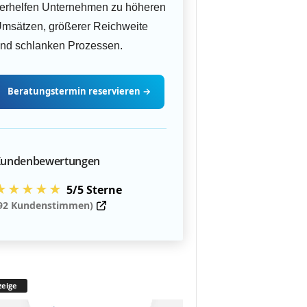
erhelfen Unternehmen zu höheren
msätzen, größerer Reichweite
nd schlanken Prozessen.
Beratungstermin
reservieren
→
undenbewertungen
★★★★★
5/5 Sterne
92 Kundenstimmen)
eige