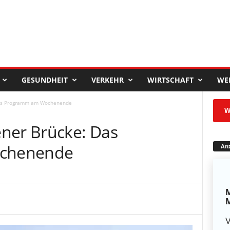
GESUNDHEIT
VERKEHR
WIRTSCHAFT
WE
Das Programm am Wochenende
W
ner Brücke: Das
chenende
Anz
M
M
V