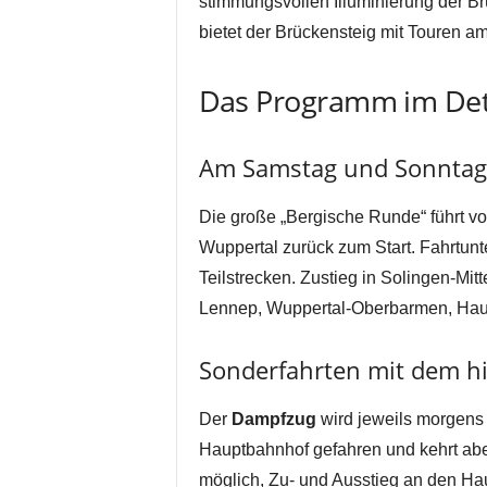
stimmungsvollen Illuminierung der B
bietet der Brückensteig mit Touren a
Das Programm im Det
Am Samstag und Sonntag
Die große „Bergische Runde“ führt v
Wuppertal zurück zum Start. Fahrtun
Teilstrecken. Zustieg in Solingen-M
Lennep, Wuppertal-Oberbarmen, Hau
Sonderfahrten mit dem h
Der
Dampfzug
wird jeweils morgen
Hauptbahnhof gefahren und kehrt abend
möglich, Zu- und Ausstieg an den H