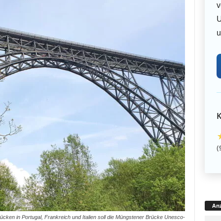
v
U
u
K
(
Anz
cken in Portugal, Frankreich und Italien soll die Müngstener Brücke Unesco-