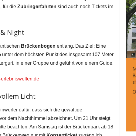
, für die
Zubringerfahrten
sind auch noch Tickets im
 & Night
gantischen
Brückenbogen
entlang. Das Ziel: Eine
p unter dem höchsten Punkt des insgesamt 107 Meter
rgurt, in einer Gruppe und geführt von einem Guide.
erlebniswelten.de
ollem Licht
nwerfer dafür, dass sich die gewaltige
 vor dem Nachthimmel abzeichnet. Um 21 Uhr steigt
Bitte beachten: Am Samstag ist der Brückenpark ab 18
r Brückenweg nur mit
Konzertticket
zugänglich.