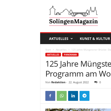
D
a
s
S
o
l
i
AKTUELLES
KUNST & KULTUR
n
g
Start
Aktuelles
125 Jahre Müngstener Brücke: 
e
AKTUELLES
PANORAMA
n
125 Jahre Müngste
M
a
Programm am Wo
g
a
Von
Redaktion
-
22. August 2022
0
z
i
n