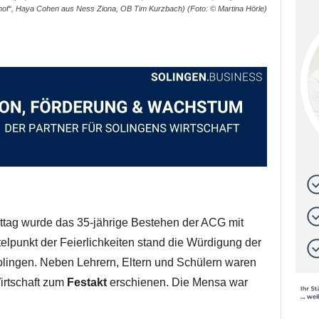
hof“, Haya Cohen aus Ness Ziona, OB Tim Kurzbach) (Foto: © Martina Hörle)
ag wurde das 35-jährige Bestehen der ACG mit
telpunkt der Feierlichkeiten stand die Würdigung der
lingen. Neben Lehrern, Eltern und Schülern waren
Wirtschaft zum
Festakt
erschienen. Die Mensa war