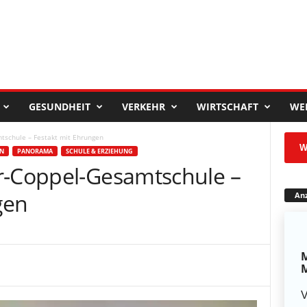
GESUNDHEIT
VERKEHR
WIRTSCHAFT
WE
tschule – Festakt mit Ehrungen
W
EN
PANORAMA
SCHULE & ERZIEHUNG
r-Coppel-Gesamtschule –
gen
Anz
M
M
V