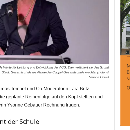
e Worte für Leistung und Entwicklung der ACG. Dann erläutert sie den Grund
r Städt. Gesamtschule die Alexander-Coppel-Gesamtschule machte. (Foto: ©
Martina Hörle)
reas Tempel und Co-Moderatorin Lara Butz
die geplante Reihenfolge auf den Kopf stellten und
erin Yvonne Gebauer Rechnung trugen.
nt der Schule