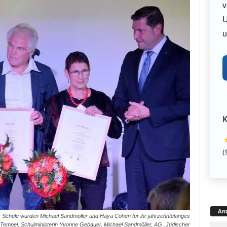
v
U
u
K
(
Anz
 Schule wurden Michael Sandmöller und Haya Cohen für ihr jahrzehntelanges
as Tempel, Schulministerin Yvonne Gebauer, Michael Sandmöller, AG „Jüdischer