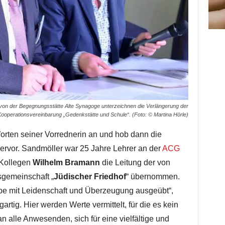
 von der Begegnungsstätte Alte Synagoge unterzeichnen die Verlängerung der
ooperationsvereinbarung „Gedenkstätte und Schule“. (Foto: © Martina Hörle)
rten seiner Vorrednerin an und hob dann die
ervor. Sandmöller war 25 Jahre Lehrer an der
ACG
 Kollegen
Wilhelm Bramann
die Leitung der von
sgemeinschaft „
Jüdischer Friedhof
“ übernommen.
be mit Leidenschaft und Überzeugung ausgeübt“,
artig. Hier werden Werte vermittelt, für die es kein
 an alle Anwesenden, sich für eine vielfältige und