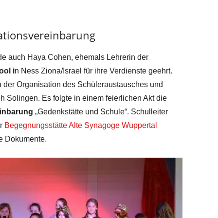
ationsvereinbarung
e auch Haya Cohen, ehemals Lehrerin der
ol i
n Ness Ziona/Israel für ihre Verdienste geehrt.
 an der Organisation des Schüleraustausches und
h Solingen. Es folgte in einem feierlichen Akt die
inbarung
„Gedenkstätte und Schule“. Schulleiter
er
Begegnungsstätte Alte Synagoge Wuppertal
ie Dokumente.