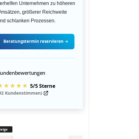
erhelfen Unternehmen zu höheren
msätzen, größerer Reichweite
nd schlanken Prozessen.
Beratungstermin
reservieren
→
undenbewertungen
★★★★★
5/5 Sterne
92 Kundenstimmen)
eige