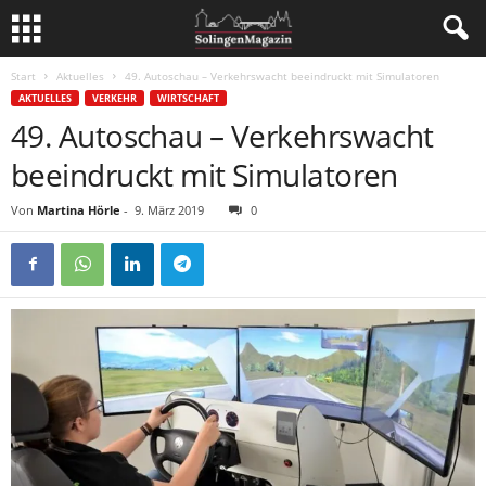
Start
Aktuelles
49. Autoschau – Verkehrswacht beeindruckt mit Simulatoren
AKTUELLES
VERKEHR
WIRTSCHAFT
49. Autoschau – Verkehrswacht
beeindruckt mit Simulatoren
Von
Martina Hörle
-
9. März 2019
0