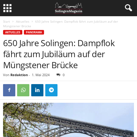
Start
Aktuelles
650 Jahre Solingen: Dampflok fährt zum Jubiläum auf der
Müngstener Brücke
AKTUELLES
PANORAMA
650 Jahre Solingen: Dampflok
fährt zum Jubiläum auf der
Müngstener Brücke
Von
Redaktion
-
1. Mai 2024
0