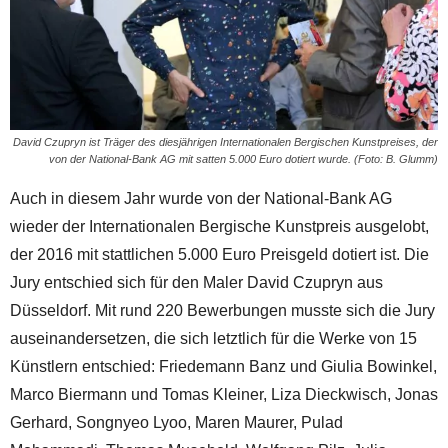
David Czupryn ist Träger des diesjährigen Internationalen Bergischen Kunstpreises, der
von der National-Bank AG mit satten 5.000 Euro dotiert wurde. (Foto: B. Glumm)
Auch in diesem Jahr wurde von der National-Bank AG
wieder der Internationalen Bergische Kunstpreis ausgelobt,
der 2016 mit stattlichen 5.000 Euro Preisgeld dotiert ist. Die
Jury entschied sich für den Maler David Czupryn aus
Düsseldorf. Mit rund 220 Bewerbungen musste sich die Jury
auseinandersetzen, die sich letztlich für die Werke von 15
Künstlern entschied: Friedemann Banz und Giulia Bowinkel,
Marco Biermann und Tomas Kleiner, Liza Dieckwisch, Jonas
Gerhard, Songnyeo Lyoo, Maren Maurer, Pulad