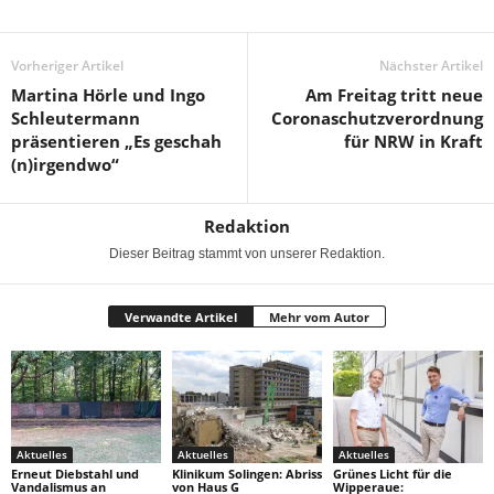
Vorheriger Artikel
Nächster Artikel
Martina Hörle und Ingo
Am Freitag tritt neue
Schleutermann
Coronaschutzverordnung
präsentieren „Es geschah
für NRW in Kraft
(n)irgendwo“
Redaktion
Dieser Beitrag stammt von unserer Redaktion.
Verwandte Artikel
Mehr vom Autor
Aktuelles
Aktuelles
Aktuelles
Erneut Diebstahl und
Klinikum Solingen: Abriss
Grünes Licht für die
Vandalismus an
von Haus G
Wipperaue: