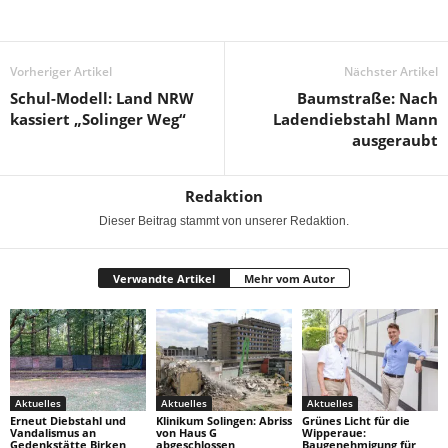
Vorheriger Artikel
Nächster Artikel
Schul-Modell: Land NRW
Baumstraße: Nach
kassiert „Solinger Weg“
Ladendiebstahl Mann
ausgeraubt
Redaktion
Dieser Beitrag stammt von unserer Redaktion.
Verwandte Artikel
Mehr vom Autor
Aktuelles
Aktuelles
Aktuelles
Erneut Diebstahl und
Klinikum Solingen: Abriss
Grünes Licht für die
Vandalismus an
von Haus G
Wipperaue:
Gedenkstätte Birken
abgeschlossen
Baugenehmigung für