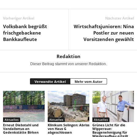
Vorheriger Artikel
Nächster Artikel
Volksbank begrüßt
Wirtschaftsjunioren: Nina
frischgebackene
Postler zur neuen
Bankkaufleute
Vorsitzenden gewählt
Redaktion
Dieser Beitrag stammt von unserer Redaktion.
Verwandte Artikel
Mehr vom Autor
Aktuelles
Aktuelles
Aktuelles
Erneut Diebstahl und
Klinikum Solingen: Abriss
Grünes Licht für die
Vandalismus an
von Haus G
Wipperaue:
Gedenkstätte Birken
abgeschlossen
Baugenehmigung für
Wiederaufbau erteilt