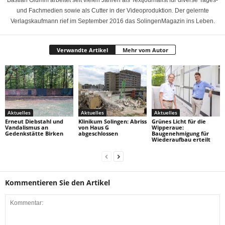
Bastian Glumm arbeitet seit vielen Jahren als Textjournalist für diverse Tages-
und Fachmedien sowie als Cutter in der Videoproduktion. Der gelernte
Verlagskaufmann rief im September 2016 das SolingenMagazin ins Leben.
Verwandte Artikel
Mehr vom Autor
Aktuelles
Aktuelles
Aktuelles
Erneut Diebstahl und
Klinikum Solingen: Abriss
Grünes Licht für die
Vandalismus an
von Haus G
Wipperaue:
Gedenkstätte Birken
abgeschlossen
Baugenehmigung für
Wiederaufbau erteilt
Kommentieren Sie den Artikel