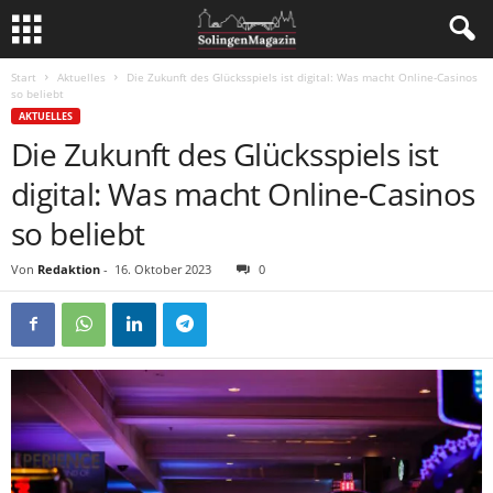
Start
Aktuelles
Die Zukunft des Glücksspiels ist digital: Was macht Online-Casinos
so beliebt
AKTUELLES
Die Zukunft des Glücksspiels ist
digital: Was macht Online-Casinos
so beliebt
Von
Redaktion
-
16. Oktober 2023
0