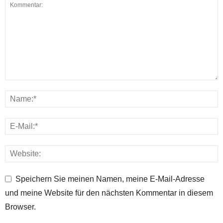
Speichern Sie meinen Namen, meine E-Mail-Adresse
und meine Website für den nächsten Kommentar in diesem
Browser.