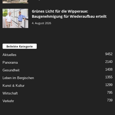
Grünes Licht für die Wipperaue:
Baugenehmigung für Wiederaufbau erteilt
4. August 2026
Beliebte Kategorie
9452
Aktuelles
2140
Panorama
1408
Gesundheit
1355
Leben im Bergischen
1299
Kunst & Kultur
795
Wirtschaft
739
Verkehr