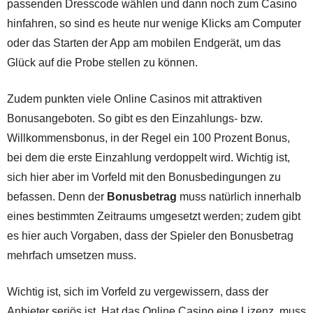
passenden Dresscode wählen und dann noch zum Casino
hinfahren, so sind es heute nur wenige Klicks am Computer
oder das Starten der App am mobilen Endgerät, um das
Glück auf die Probe stellen zu können.
Zudem punkten viele Online Casinos mit attraktiven
Bonusangeboten. So gibt es den Einzahlungs- bzw.
Willkommensbonus, in der Regel ein 100 Prozent Bonus,
bei dem die erste Einzahlung verdoppelt wird. Wichtig ist,
sich hier aber im Vorfeld mit den Bonusbedingungen zu
befassen. Denn der
Bonusbetrag
muss natürlich innerhalb
eines bestimmten Zeitraums umgesetzt werden; zudem gibt
es hier auch Vorgaben, dass der Spieler den Bonusbetrag
mehrfach umsetzen muss.
Wichtig ist, sich im Vorfeld zu vergewissern, dass der
Anbieter seriös ist. Hat das Online Casino eine Lizenz, muss