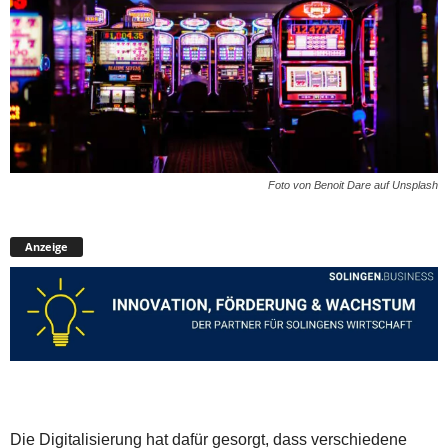
Foto von Benoit Dare auf Unsplash
Anzeige
Die Digitalisierung hat dafür gesorgt, dass verschiedene