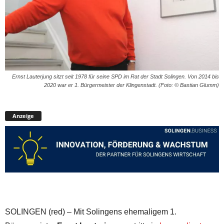
Ernst Lauterjung sitzt seit 1978 für seine SPD im Rat der Stadt Solingen. Von 2014 bis
2020 war er 1. Bürgermeister der Klingenstadt. (Foto: © Bastian Glumm)
Anzeige
SOLINGEN (red) – Mit Solingens ehemaligem 1.