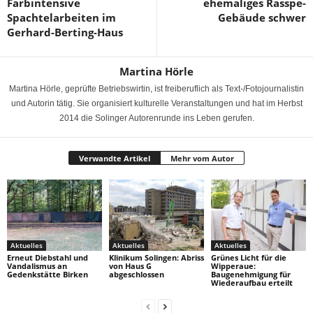
Farbintensive
ehemaliges Rasspe-
Spachtelarbeiten im
Gebäude schwer
Gerhard-Berting-Haus
Martina Hörle
Martina Hörle, geprüfte Betriebswirtin, ist freiberuflich als Text-/Fotojournalistin
und Autorin tätig. Sie organisiert kulturelle Veranstaltungen und hat im Herbst
2014 die Solinger Autorenrunde ins Leben gerufen.
Verwandte Artikel
Mehr vom Autor
Aktuelles
Aktuelles
Aktuelles
Erneut Diebstahl und
Klinikum Solingen: Abriss
Grünes Licht für die
Vandalismus an
von Haus G
Wipperaue:
Gedenkstätte Birken
abgeschlossen
Baugenehmigung für
Wiederaufbau erteilt