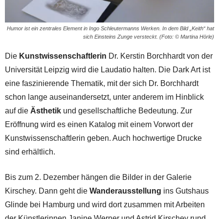
Humor ist ein zentrales Element in Ingo Schleutermanns Werken. In dem Bild „Keith“ hat
sich Einsteins Zunge versteckt. (Foto: © Martina Hörle)
Die
Kunstwissenschaftlerin
Dr. Kerstin Borchhardt von der
Universität Leipzig wird die Laudatio halten. Die Dark Art ist
eine faszinierende Thematik, mit der sich Dr. Borchhardt
schon lange auseinandersetzt, unter anderem im Hinblick
auf die
Ästhetik
und gesellschaftliche Bedeutung. Zur
Eröffnung wird es einen Katalog mit einem Vorwort der
Kunstwissenschaftlerin geben. Auch hochwertige Drucke
sind erhältlich.
Bis zum 2. Dezember hängen die Bilder in der Galerie
Kirschey. Dann geht die
Wanderausstellung
ins Gutshaus
Glinde bei Hamburg und wird dort zusammen mit Arbeiten
der Künstlerinnen Janine Werner und Astrid Kirschey rund