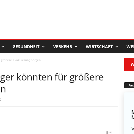
GESUNDHEIT
VERKEHR
WIRTSCHAFT
WE
r größere Evakuierung sorgen
W
nger könnten für größere
en
Anz
0
M
M
V