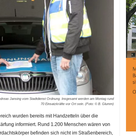
ge Andreas Jansing vom Stadtdienst Ordnung. Insgesamt werden am Montag rund
70 Einsatzkräfte vor Ort sein. (Foto: © B. Glumm)
ich wurden bereits mit Handzetteln über die
ärfung informiert. Rund 1.200 Menschen wären von
erdachtskörper befinden sich nicht im Straßenbereich,