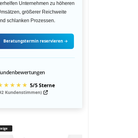
erhelfen Unternehmen zu höheren
msätzen, größerer Reichweite
nd schlanken Prozessen.
Beratungstermin
reservieren
→
undenbewertungen
★★★★★
5/5 Sterne
92 Kundenstimmen)
eige