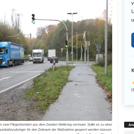
v
U
u
K
(
Anz
 zwei Fliegerbomben aus dem Zweiten Weltkrieg vermutet. Sollte es zu einer
Autobahnzubringer für den Zeitraum der Maßnahme gesperrt werden müssen.