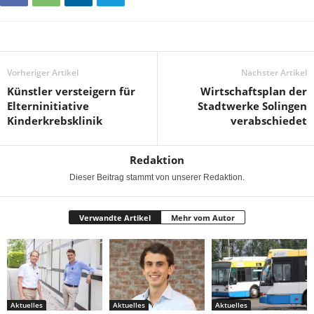
Vorheriger Artikel
Nächster Artikel
Künstler versteigern für
Wirtschaftsplan der
Elterninitiative
Stadtwerke Solingen
Kinderkrebsklinik
verabschiedet
Redaktion
Dieser Beitrag stammt von unserer Redaktion.
Verwandte Artikel
Mehr vom Autor
Aktuelles
Aktuelles
Aktuelles