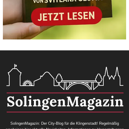
SolingenMagazin: Der City-Blog für die Klingenstadt! Regelmäßig