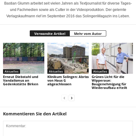
Bastian Glumm arbeitet seit vielen Jahren als Textjournalist für diverse Tages-
und Fachmedien sowie als Cutter in der Videoproduktion. Der gelernte
Verlagskaufmann rief im September 2016 das SolingenMagazin ins Leben.
Verwandte Artikel
Mehr vom Autor
Aktuelles
Aktuelles
Aktuelles
Erneut Diebstahl und
Klinikum Solingen: Abriss
Grünes Licht für die
Vandalismus an
von Haus G
Wipperaue:
Gedenkstätte Birken
abgeschlossen
Baugenehmigung für
Wiederaufbau erteilt
Kommentieren Sie den Artikel