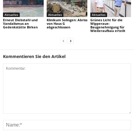
Aktuelles
Aktuelles
Aktuelles
Erneut Diebstahl und
Klinikum Solingen: Abriss
Grünes Licht für die
Vandalismus an
von Haus G
Wipperaue:
Gedenkstätte Birken
abgeschlossen
Baugenehmigung für
Wiederaufbau erteilt
Kommentieren Sie den Artikel