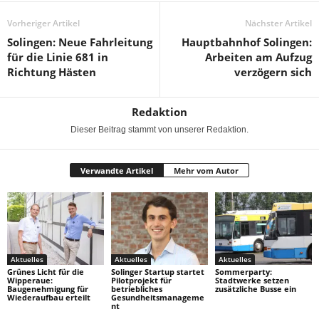
Vorheriger Artikel
Nächster Artikel
Solingen: Neue Fahrleitung
Hauptbahnhof Solingen:
für die Linie 681 in
Arbeiten am Aufzug
Richtung Hästen
verzögern sich
Redaktion
Dieser Beitrag stammt von unserer Redaktion.
Verwandte Artikel
Mehr vom Autor
Aktuelles
Aktuelles
Aktuelles
Grünes Licht für die
Solinger Startup startet
Sommerparty:
Wipperaue:
Pilotprojekt für
Stadtwerke setzen
Baugenehmigung für
betriebliches
zusätzliche Busse ein
Wiederaufbau erteilt
Gesundheitsmanageme
nt