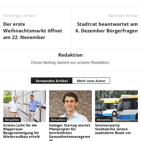
Vorheriger Artikel
Nächster Artikel
Der erste
Stadtrat beantwortet am
Weihnachtsmarkt öffnet
6. Dezember Bürgerfragen
am 22. November
Redaktion
Dieser Beitrag stammt von unserer Redaktion.
Verwandte Artikel
Mehr vom Autor
Aktuelles
Aktuelles
Aktuelles
Grünes Licht für die
Solinger Startup startet
Sommerparty:
Wipperaue:
Pilotprojekt für
Stadtwerke setzen
Baugenehmigung für
betriebliches
zusätzliche Busse ein
Wiederaufbau erteilt
Gesundheitsmanageme
nt