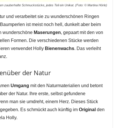
n zauberhafte Schmuckstücke, jedes Teil ein Unikat. (Foto: © Martina Hörle)
tur und verarbeitet sie zu wunderschönen Ringen
Baumperlen ist meist noch hell, dunkelt aber beim
ch wunderschöne
Maserungen
, gepaart mit den von
duellen Formen. Die verschiedenen Stücke werden
olieren verwendet Holly
Bienenwachs
. Das verleiht
anz.
enüber der Natur
samen
Umgang
mit den Naturmaterialien und betont
er der Natur. Ihre erste, selbst gefundene
 wenn man sie umdreht, einem Herz. Dieses Stück
rgegeben. Es schmückt auch künftig im
Original
den
la Holly.