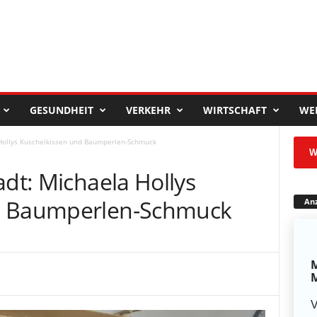
GESUNDHEIT
VERKEHR
WIRTSCHAFT
WE
 Hollys Kuschelkissen und Baumperlen-Schmuck
W
adt: Michaela Hollys
d Baumperlen-Schmuck
Anz
M
M
V