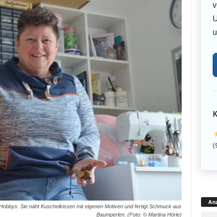
v
U
u
K
(
Anz
e Hobbys. Sie näht Kuschelkissen mit eigenen Motiven und fertigt Schmuck aus
Baumperlen. (Foto: © Martina Hörle)