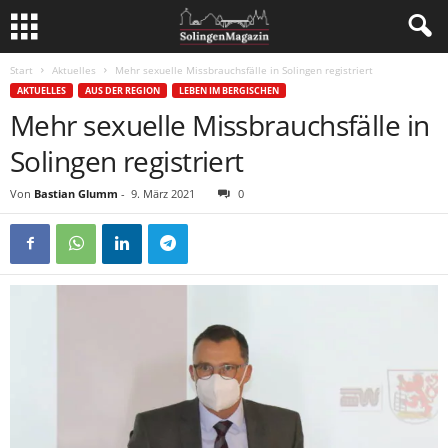
Start
Aktuelles
Mehr sexuelle Missbrauchsfälle in Solingen registriert
AKTUELLES
AUS DER REGION
LEBEN IM BERGISCHEN
Mehr sexuelle Missbrauchsfälle in
Solingen registriert
Von
Bastian Glumm
-
9. März 2021
0