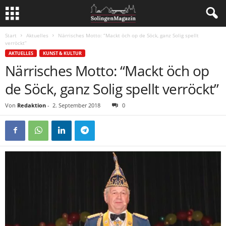
Start
Aktuelles
Närrisches Motto: “Mackt öch op de Söck, ganz Solig spellt
verröckt”
AKTUELLES
KUNST & KULTUR
Närrisches Motto: “Mackt öch op
de Söck, ganz Solig spellt verröckt”
Von
Redaktion
-
2. September 2018
0