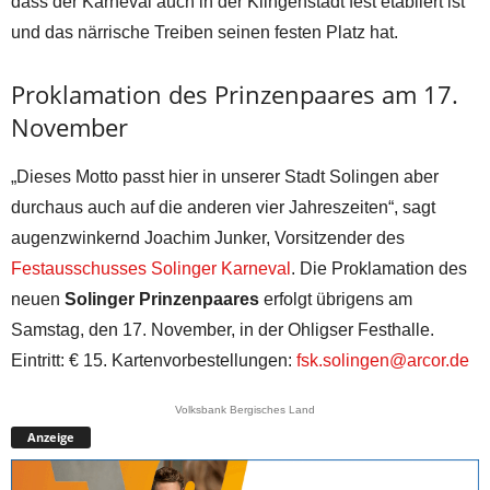
dass der Karneval auch in der Klingenstadt fest etabliert ist
und das närrische Treiben seinen festen Platz hat.
Proklamation des Prinzenpaares am 17.
November
„Dieses Motto passt hier in unserer Stadt Solingen aber
durchaus auch auf die anderen vier Jahreszeiten“, sagt
augenzwinkernd Joachim Junker, Vorsitzender des
Festausschusses Solinger Karneval
. Die Proklamation des
neuen
Solinger Prinzenpaares
erfolgt übrigens am
Samstag, den 17. November, in der Ohligser Festhalle.
Eintritt: € 15. Kartenvorbestellungen:
fsk.solingen@arcor.de
Volksbank Bergisches Land
Anzeige