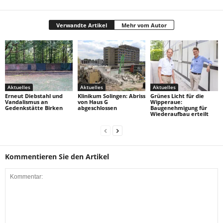
Verwandte Artikel
Mehr vom Autor
Aktuelles
Aktuelles
Aktuelles
Erneut Diebstahl und
Klinikum Solingen: Abriss
Grünes Licht für die
Vandalismus an
von Haus G
Wipperaue:
Gedenkstätte Birken
abgeschlossen
Baugenehmigung für
Wiederaufbau erteilt
Kommentieren Sie den Artikel