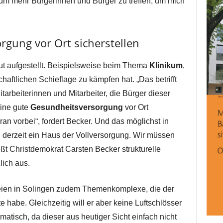
 um mehr Bürgerinnen und Bürger zu treffen, um mich
rgung vor Ort sicherstellen
gut aufgestellt. Beispielsweise beim Thema
Klinikum
,
schaftlichen Schieflage zu kämpfen hat. „Das betrifft
tarbeiterinnen und Mitarbeiter, die Bürger dieser
eine gute
Gesundheitsversorgung
vor Ort
ran vorbei“, fordert Becker. Und das möglichst in
 derzeit ein Haus der Vollversorgung. Wir müssen
ießt Christdemokrat Carsten Becker strukturelle
lich aus.
seien in Solingen zudem Themenkomplexe, die der
habe. Gleichzeitig will er aber keine Luftschlösser
ematisch, da dieser aus heutiger Sicht einfach nicht