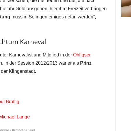
die Menschen, die hier leben und die, die nach
ier ihr Geld ausgeben, hier ihre Freizeit verbringen.
ltung
muss in Solingen einiges getan werden“,
chtum Karneval
ter Karnevalist und Mitglied in der
Ohligser
n. In der Session 2012/2013 war er als
Prinz
 der Klingenstadt.
l Brattig
-Michael Lange
olksbank Bergisches Land