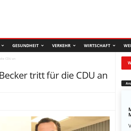
GESUNDHEIT
VERKEHR
WIRTSCHAFT
WE
 die CDU an
W
ecker tritt für die CDU an
Anz
M
M
V