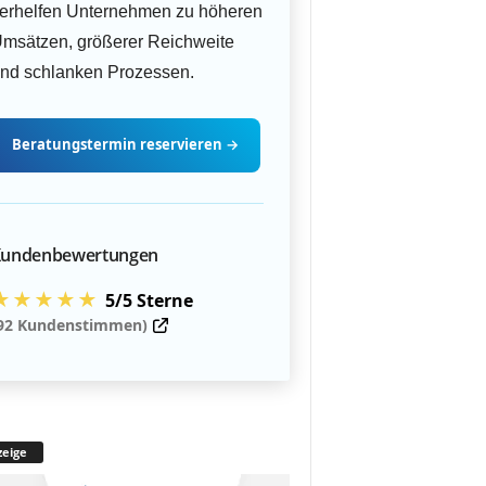
erhelfen Unternehmen zu höheren
msätzen, größerer Reichweite
nd schlanken Prozessen.
Beratungstermin
reservieren
→
undenbewertungen
★★★★★
5/5 Sterne
92 Kundenstimmen)
eige