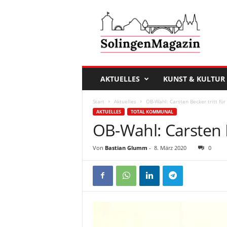
D
a
s
S
o
l
i
AKTUELLES
KUNST & KULTUR
n
g
Start
Aktuelles
OB-Wahl: Carsten Becker tritt für
e
AKTUELLES
TOTAL KOMMUNAL
n
OB-Wahl: Carsten B
M
a
g
Von
Bastian Glumm
-
8. März 2020
0
a
z
i
n