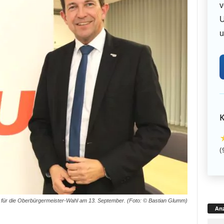
v
U
u
K
(
U für die Oberbürgermeister-Wahl am 13. September. (Foto: © Bastian Glumm)
Anz