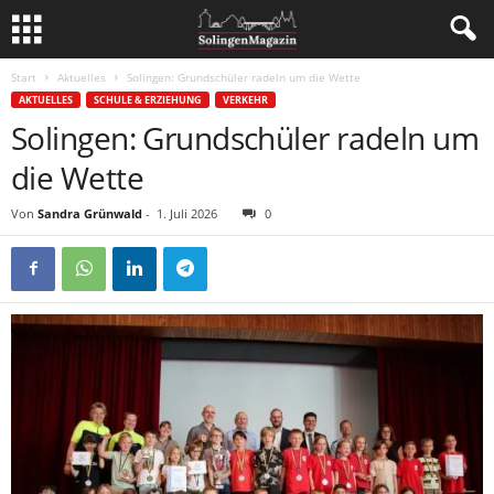
Start
Aktuelles
Solingen: Grundschüler radeln um die Wette
AKTUELLES
SCHULE & ERZIEHUNG
VERKEHR
Solingen: Grundschüler radeln um
die Wette
Von
Sandra Grünwald
-
1. Juli 2026
0