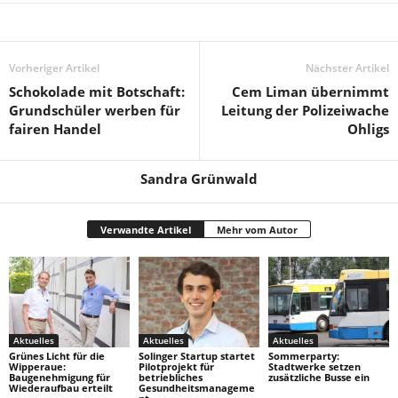
Vorheriger Artikel
Nächster Artikel
Schokolade mit Botschaft:
Cem Liman übernimmt
Grundschüler werben für
Leitung der Polizeiwache
fairen Handel
Ohligs
Sandra Grünwald
Verwandte Artikel
Mehr vom Autor
Aktuelles
Aktuelles
Aktuelles
Grünes Licht für die
Solinger Startup startet
Sommerparty:
Wipperaue:
Pilotprojekt für
Stadtwerke setzen
Baugenehmigung für
betriebliches
zusätzliche Busse ein
Wiederaufbau erteilt
Gesundheitsmanageme