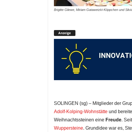
Brigitte Gliewe, Miriam Gatawetzki-Köppchen und Silvi
Anzeige
SOLINGEN (sg) – Mitglieder der Grup
Adolf-Kolping-Wohnstätte
und bereite
Weihnachtssteinen eine
Freude
. Sei
Wuppersteine
. Grundidee war es, St