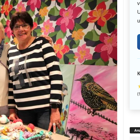
v
U
u
K
(
Anz