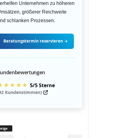
erhelfen Unternehmen zu höheren
msätzen, größerer Reichweite
nd schlanken Prozessen.
Beratungstermin
reservieren
→
undenbewertungen
★★★★★
5/5 Sterne
92 Kundenstimmen)
eige