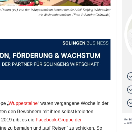
a Peters (v.l.) von den Wuppersteinen besuchten die Adolf-Kolping-Wohnstätte
mit Weihnachtssteinen. (Foto © Sandra Grünwald)
pe „
Wuppersteine
“ waren vergangene Woche in der
ten den Bewohnern mit ihren selbst kreierten
t 2019 gibt es die
Facebook-Gruppe der
eine zu bemalen und „auf Reisen“ zu schicken. So