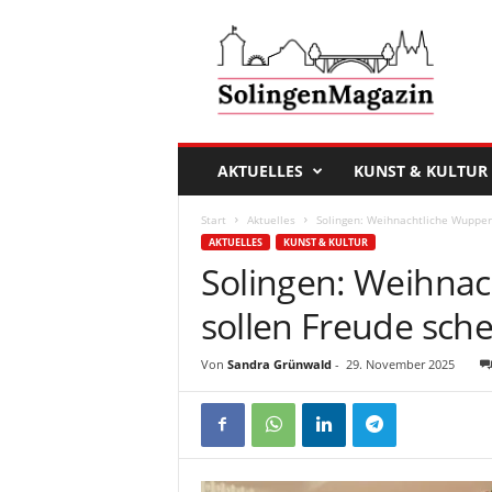
D
a
s
S
o
l
i
AKTUELLES
KUNST & KULTUR
n
g
Start
Aktuelles
Solingen: Weihnachtliche Wupper
e
AKTUELLES
KUNST & KULTUR
n
Solingen: Weihnac
M
a
sollen Freude sch
g
a
Von
Sandra Grünwald
-
29. November 2025
z
i
n