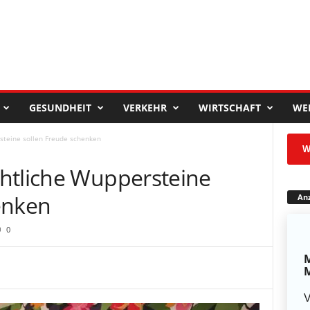
GESUNDHEIT
VERKEHR
WIRTSCHAFT
WE
steine sollen Freude schenken
W
htliche Wuppersteine
enken
Anz
0
M
M
V