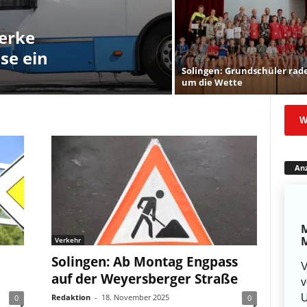
erke
se ein
Solingen: Grundschüler rad
um die Wette
W
Anz
M
M
Verkehr
Solingen: Ab Montag Engpass
V
auf der Weyersberger Straße
v
U
Redaktion
-
18. November 2025
0
0