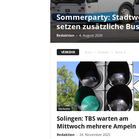
Sommerparty: Stadtw
setzen zusätzliche Bus
Redaktion
-
4. August 2026
VERKEHR
Start
Verkehr
Seite 3
Verkehr
Solingen: TBS warten am
Mittwoch mehrere Ampeln
Redaktion
-
24. November 2025