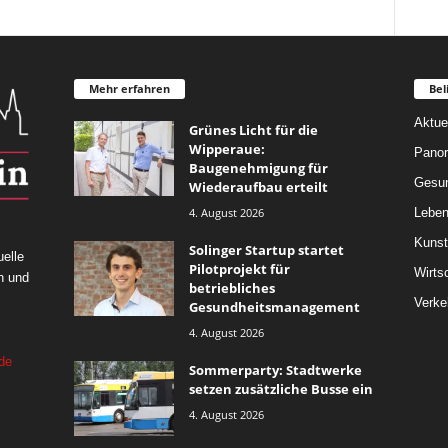
Mehr erfahren
Bel
Aktue
Grünes Licht für die
Wipperaue:
Pano
Baugenehmigung für
Gesun
Wiederaufbau erteilt
4. August 2026
Leben
Kunst
Solinger Startup startet
elle
Pilotprojekt für
Wirts
n und
betriebliches
Verke
Gesundheitsmanagement
4. August 2026
de
Sommerparty: Stadtwerke
setzen zusätzliche Busse ein
4. August 2026