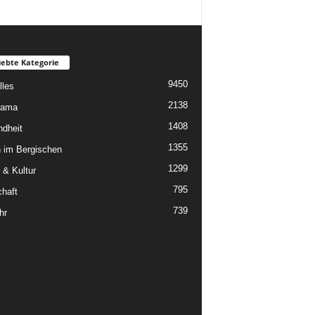
iebte Kategorie
9450
lles
2138
rama
1408
dheit
1355
 im Bergischen
1299
 & Kultur
795
chaft
739
hr