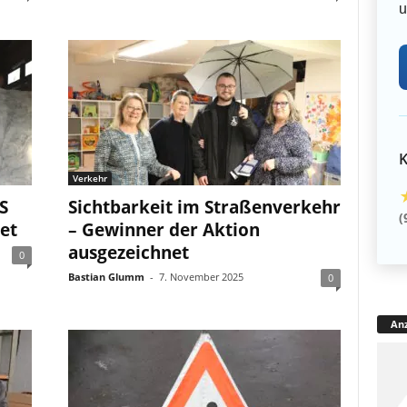
u
K
Verkehr
S
Sichtbarkeit im Straßenverkehr
(
tet
– Gewinner der Aktion
ausgezeichnet
0
Bastian Glumm
-
7. November 2025
0
Anz