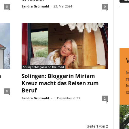
Sandra Grünwald
-
23. Mai 2024
0
0
SolingenMagazin on the road
m
Solingen: Bloggerin Miriam
Kreuz macht das Reisen zum
Beruf
0
Sandra Grünwald
-
5. Dezember 2023
2
Seite 1 von 2