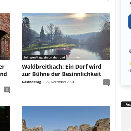
u
K
SolingenMagazin on the road
er
Waldbreitbach: Ein Dorf wird
(
und
zur Bühne der Besinnlichkeit
Gastbeitrag
-
29. Dezember 2024
0
0
Anz