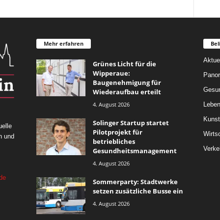
Mehr erfahren
Bel
Aktue
Grünes Licht für die
Wipperaue:
Pano
Baugenehmigung für
Gesun
Wiederaufbau erteilt
4. August 2026
Leben
Kunst
Solinger Startup startet
elle
Pilotprojekt für
Wirts
n und
betriebliches
Verke
Gesundheitsmanagement
4. August 2026
de
Sommerparty: Stadtwerke
setzen zusätzliche Busse ein
4. August 2026