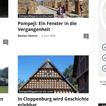
SolingenMagazin on the road
Pompeji: Ein Fenster in die
Vergangenheit
Bastian Glumm
-
6. Juni 2024
0
0
SolingenMagazin on the road
on
In Cloppenburg wird Geschichte
erlebbar
Anz