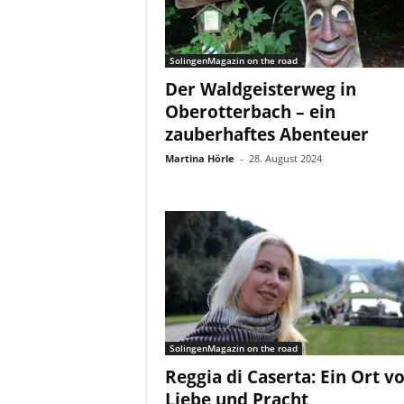
SolingenMagazin on the road
Der Waldgeisterweg in
Oberotterbach – ein
zauberhaftes Abenteuer
Martina Hörle
-
28. August 2024
SolingenMagazin on the road
Reggia di Caserta: Ein Ort v
Liebe und Pracht