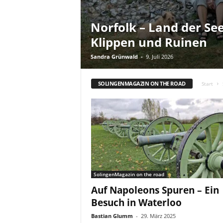
Norfolk – Land der Se
Klippen und Ruinen
Sandra Grünwald
-
9. Juli 2026
SOLINGENMAGAZIN ON THE ROAD
Start
SolingenMagazin on the road
Auf Napoleons Spuren – Ein
Besuch in Waterloo
Bastian Glumm
-
29. März 2025