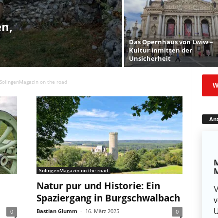
en,
Das Opernhaus von Lwiw –
Kultur inmitten der
Unsicherheit
SolingenMagazin on the road
W
Anz
M
M
SolingenMagazin on the road
Natur pur und Historie: Ein
V
Spaziergang in Burgschwalbach
v
U
Bastian Glumm
-
16. März 2025
0
0