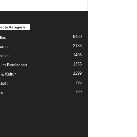
iebte Kategorie
9450
lles
2138
rama
1408
dheit
1355
 im Bergischen
1299
 & Kultur
795
chaft
739
hr