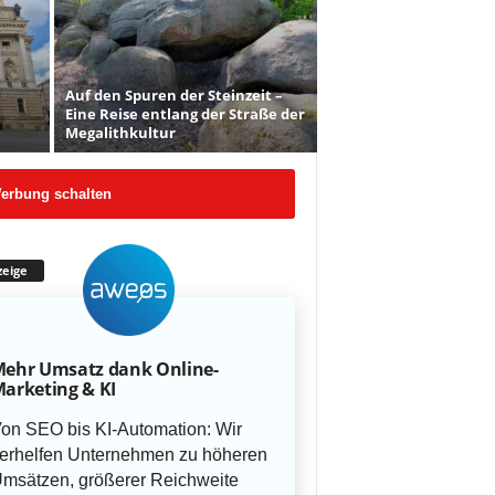
Auf den Spuren der Steinzeit –
Eine Reise entlang der Straße der
Megalithkultur
erbung schalten
eige
ehr Umsatz dank Online-
arketing & KI
on SEO bis KI-Automation: Wir
erhelfen Unternehmen zu höheren
msätzen, größerer Reichweite