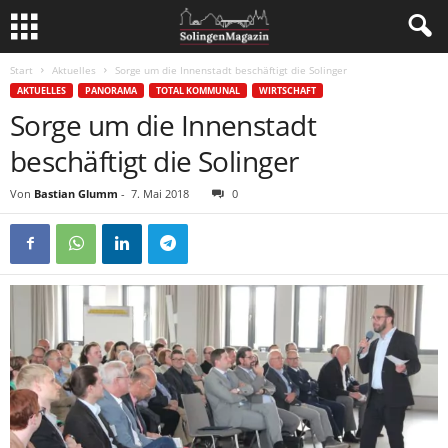
Start
Aktuelles
Sorge um die Innenstadt beschäftigt die Solinger
AKTUELLES
PANORAMA
TOTAL KOMMUNAL
WIRTSCHAFT
Sorge um die Innenstadt
beschäftigt die Solinger
Von
Bastian Glumm
-
7. Mai 2018
0