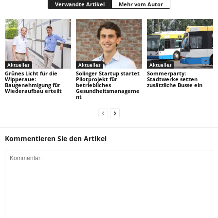
Verwandte Artikel
Mehr vom Autor
Aktuelles
Aktuelles
Aktuelles
Grünes Licht für die
Solinger Startup startet
Sommerparty:
Wipperaue:
Pilotprojekt für
Stadtwerke setzen
Baugenehmigung für
betriebliches
zusätzliche Busse ein
Wiederaufbau erteilt
Gesundheitsmanageme
nt
Kommentieren Sie den Artikel