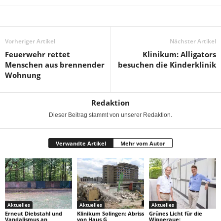
Vorheriger Artikel
Nächster Artikel
Feuerwehr rettet
Klinikum: Alligators
Menschen aus brennender
besuchen die Kinderklinik
Wohnung
Redaktion
Dieser Beitrag stammt von unserer Redaktion.
Verwandte Artikel
Mehr vom Autor
Aktuelles
Aktuelles
Aktuelles
Erneut Diebstahl und
Klinikum Solingen: Abriss
Grünes Licht für die
Vandalismus an
von Haus G
Wipperaue: