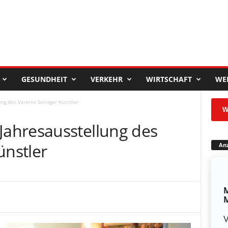
GESUNDHEIT
VERKEHR
WIRTSCHAFT
WE
g des Vereins Solinger Künstler
W
ahresausstellung des
ünstler
Anz
M
M
V