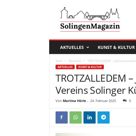
D
a
s
S
o
l
i
AKTUELLES
KUNST & KULTUR
n
g
Start
Aktuelles
TROTZALLEDEM – Jahresausstellun
e
AKTUELLES
KUNST & KULTUR
n
TROTZALLEDEM – J
M
a
Vereins Solinger K
g
a
Von
Martina Hörle
-
24. Februar 2025
0
z
i
n