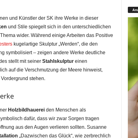
Anz
nen und Künstler der SK ihre Werke in dieser
ken
und Stile spiegelt sich in den unterschiedlichen
Thema wider. Während einige Arbeiten das Positive
esters
kugelartige Skulptur „Werden“, die den
g symbolisiert – zeigen andere Werke deutliche
s stellt mit seiner
Stahlskulptur
einen
glich auf die Verschmutzung der Meere hinweist,
 Vordergrund stehen.
Werke
iner
Holzbildhauerei
den Menschen als
symbolisch dafür, dass wir zwar Sorgen tragen
ffnung aus den Augen verlieren sollten. Susanne
tallation
„Dazwischen das Glück“, wie zerbrechlich