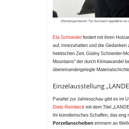
Oberbürgermeister Tim Kurzbach appellierte an d
Ela Schneider
fordert mit ihren Holza
auf, innezuhalten und die Gedanken z
hektischen Zeit. Güdny Schneider-M
Mountains“ der durch Klimawandel bed
übereinandergelegte Materialschichte
Einzelausstellung „LAN
Parallel zur Jahresschau gibt es im 
Dietz-Reinbeck
mit dem Titel „LANDE
ihr künstlerisches Schaffen, das eng m
Porzellanscheiben
erinnern an Well