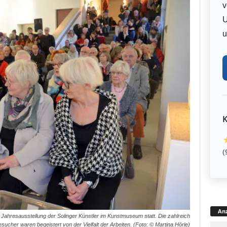
v
U
u
K
(
Anz
 Jahresausstellung der Solinger Künstler im Kunstmuseum statt. Die zahlreich
ucher waren begeistert von der Vielfalt der Arbeiten. (Foto: © Martina Hörle)