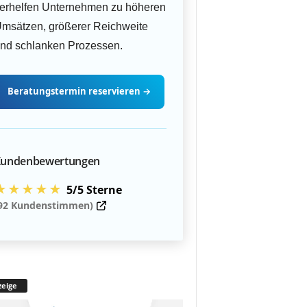
erhelfen Unternehmen zu höheren
msätzen, größerer Reichweite
nd schlanken Prozessen.
Beratungstermin
reservieren
→
undenbewertungen
★★★★★
5/5 Sterne
92 Kundenstimmen)
eige