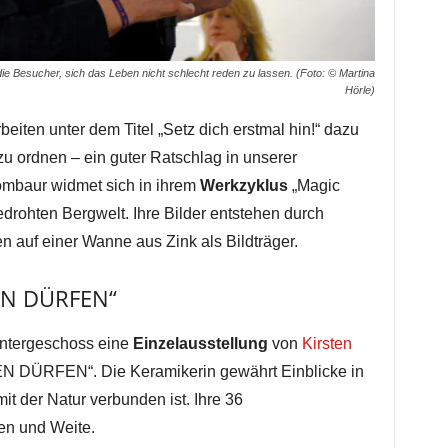
ie Besucher, sich das Leben nicht schlecht reden zu lassen. (Foto: © Martina
Hörle)
rbeiten unter dem Titel „Setz dich erstmal hin!“ dazu
u ordnen – ein guter Ratschlag in unserer
ombaur widmet sich in ihrem
Werkzyklus
„Magic
rohten Bergwelt. Ihre Bilder entstehen durch
n auf einer Wanne aus Zink als Bildträger.
DEN DÜRFEN“
Untergeschoss eine
Einzelausstellung
von
Kirsten
N DÜRFEN“. Die Keramikerin gewährt Einblicke in
it der Natur verbunden ist. Ihre 36
en und Weite.