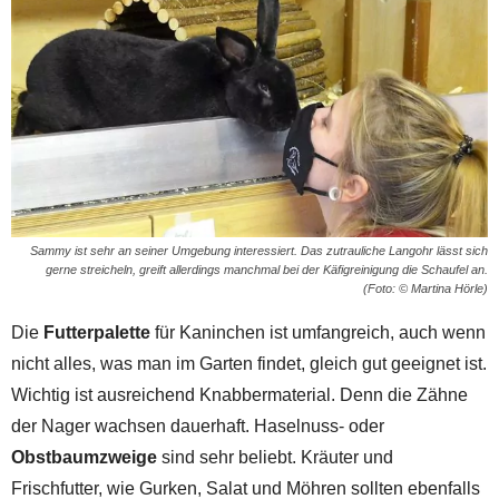
Sammy ist sehr an seiner Umgebung interessiert. Das zutrauliche Langohr lässt sich
gerne streicheln, greift allerdings manchmal bei der Käfigreinigung die Schaufel an.
(Foto: © Martina Hörle)
Die
Futterpalette
für Kaninchen ist umfangreich, auch wenn
nicht alles, was man im Garten findet, gleich gut geeignet ist.
Wichtig ist ausreichend Knabbermaterial. Denn die Zähne
der Nager wachsen dauerhaft. Haselnuss- oder
Obstbaumzweige
sind sehr beliebt. Kräuter und
Frischfutter, wie Gurken, Salat und Möhren sollten ebenfalls