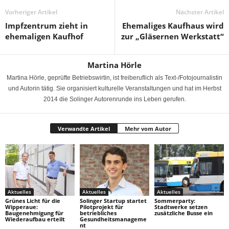
Vorheriger Artikel
Nächster Artikel
Impfzentrum zieht in
Ehemaliges Kaufhaus wird
ehemaligen Kaufhof
zur „Gläsernen Werkstatt“
Martina Hörle
Martina Hörle, geprüfte Betriebswirtin, ist freiberuflich als Text-/Fotojournalistin
und Autorin tätig. Sie organisiert kulturelle Veranstaltungen und hat im Herbst
2014 die Solinger Autorenrunde ins Leben gerufen.
Verwandte Artikel
Mehr vom Autor
Aktuelles
Aktuelles
Aktuelles
Grünes Licht für die
Solinger Startup startet
Sommerparty:
Wipperaue:
Pilotprojekt für
Stadtwerke setzen
Baugenehmigung für
betriebliches
zusätzliche Busse ein
Wiederaufbau erteilt
Gesundheitsmanageme
nt