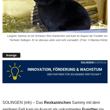
Langohr Sammy ist ein Schwarz-Rex-Kaninchen und kam im August als Fundtier ins
Tierheim Solingen. Er ist überaus aktiv und sehr zutraulich. (Foto: © Martina Hörle)
Anzeige
SOLINGEN (mh) – Das
Rexkaninchen
Sammy mit dem
seidigen Fell kam im August als unkastriertes
Fundtier
ins