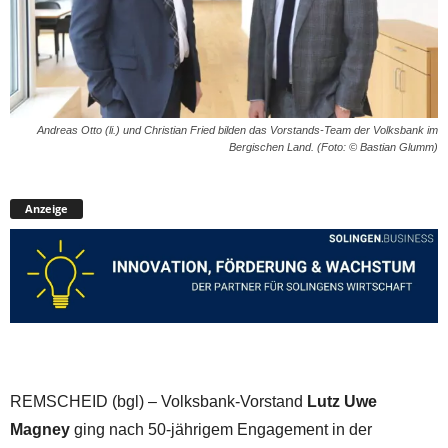
Andreas Otto (li.) und Christian Fried bilden das Vorstands-Team der Volksbank im
Bergischen Land. (Foto: © Bastian Glumm)
Anzeige
REMSCHEID (bgl) – Volksbank-Vorstand
Lutz Uwe
Magney
ging nach 50-jährigem Engagement in der