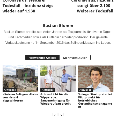
Todesfall – Inzidenz steigt
steigt über 2.100 –
wieder auf 1.930
Weiterer Todesfall
Bastian Glumm
Bastian Glumm arbeitet seit vielen Jahren als Textjournalist für diverse Tages-
und Fachmedien sowie als Cutter in der Videoproduktion. Der gelernte
Verlagskaufmann rief im September 2016 das SolingenMagazin ins Leben.
Verwandte Artikel
Mehr vom Autor
Aktuelles
Aktuelles
Aktuelles
Klinikum Solingen: Abriss
Grünes Licht für die
Solinger Startup startet
von Haus G
Wipperaue:
Pilotprojekt für
abgeschlossen
Baugenehmigung für
betriebliches
Wiederaufbau erteilt
Gesundheitsmanageme
nt