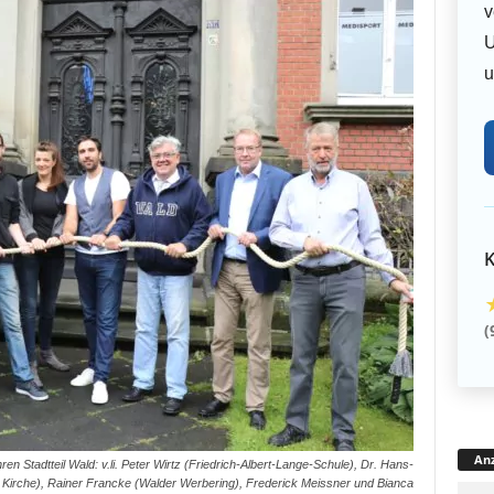
v
U
u
K
(
Anz
ren Stadtteil Wald: v.li. Peter Wirtz (Friedrich-Albert-Lange-Schule), Dr. Hans-
 Kirche), Rainer Francke (Walder Werbering), Frederick Meissner und Bianca