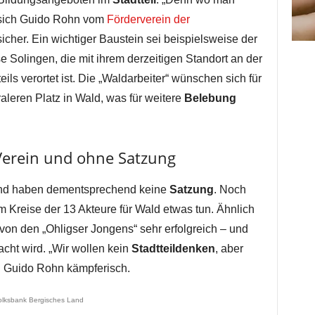
r sich Guido Rohn vom
Förderverein der
cher. Ein wichtiger Baustein sei beispielsweise der
 Solingen, die mit ihrem derzeitigen Standort an der
ls verortet ist. Die „Waldarbeiter“ wünschen sich für
raleren Platz in Wald, was für weitere
Belebung
 Verein und ohne Satzung
 und haben dementsprechend keine
Satzung
. Noch
m Kreise der 13 Akteure für Wald etwas tun. Ähnlich
r von den „Ohligser Jongens“ sehr erfolgreich – und
cht wird. „Wir wollen kein
Stadtteildenken
, aber
ch Guido Rohn kämpferisch.
olksbank Bergisches Land