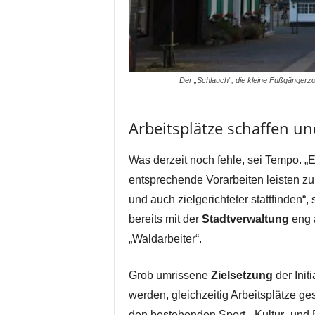
Der „Schlauch“, die kleine Fußgängerzon
Arbeitsplätze schaffen u
Was derzeit noch fehle, sei Tempo. „Es 
entsprechende Vorarbeiten leisten z
und auch zielgerichteter stattfinden“
bereits mit der
Stadtverwaltung
eng a
„Waldarbeiter“.
Grob umrissene
Zielsetzung
der Init
werden, gleichzeitig Arbeitsplätze g
den bestehenden Sport-, Kultur- un