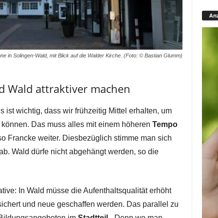
Anz
e in Solingen-Wald, mit Blick auf die Walder Kirche. (Foto: © Bastian Glumm)
nd Wald attraktiver machen
ist wichtig, dass wir frühzeitig Mittel erhalten, um
u können. Das muss alles mit einem höheren
Tempo
, so Francke weiter. Diesbezüglich stimme man sich
b. Wald dürfe nicht abgehängt werden, so die
iative: In Wald müsse die Aufenthaltsqualität erhöht
esichert und neue geschaffen werden. Das parallel zu
d Bildungsangeboten im
Stadtteil
. „Denn wo man