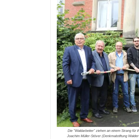
Die "Waldarbeiter" ziehen an einem Strang für ih
Joachim Müller-Stöver (Denkmalstiftung Walder