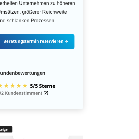
erhelfen Unternehmen zu höheren
msätzen, größerer Reichweite
nd schlanken Prozessen.
Beratungstermin
reservieren
→
undenbewertungen
★★★★★
5/5 Sterne
92 Kundenstimmen)
eige