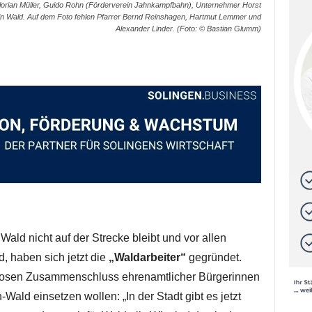
Florian Müller, Guido Rohn (Förderverein Jahnkampfbahn), Unternehmer Horst
n Wald. Auf dem Foto fehlen Pfarrer Bernd Reinshagen, Hartmut Lemmer und
Alexander Linder. (Foto: © Bastian Glumm)
Wald nicht auf der Strecke bleibt und vor allen
d, haben sich jetzt die
„Waldarbeiter“
gegründet.
mlosen Zusammenschluss ehrenamtlicher Bürgerinnen
-Wald einsetzen wollen: „In der Stadt gibt es jetzt