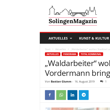
D
a
s
S
o
l
i
AKTUELLES
KUNST & KULTUR
n
g
Start
Aktuelles
„Waldarbeiter“ wollen Stadtteil 
e
AKTUELLES
PANORAMA
TOTAL KOMMUNAL
n
„Waldarbeiter“ wol
M
a
Vordermann brin
g
a
Von
Bastian Glumm
-
16. August 2019
1
z
i
n