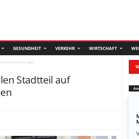
GESUNDHEIT
VERKEHR
WIRTSCHAFT
WE
auf Vordermann bringen
W
len Stadtteil auf
gen
Anz
M
M
V