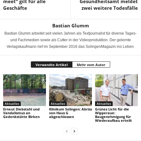
meet“ gilt für alle
Gesundheitsamt meldet
Geschäfte
zwei weitere Todesfälle
Bastian Glumm
Bastian Glumm arbeitet seit vielen Jahren als Textjournalist für diverse Tages-
und Fachmedien sowie als Cutter in der Videoproduktion. Der gelernte
Verlagskaufmann rief im September 2016 das SolingenMagazin ins Leben.
Verwandte Artikel
Mehr vom Autor
Aktuelles
Aktuelles
Aktuelles
Erneut Diebstahl und
Klinikum Solingen: Abriss
Grünes Licht für die
Vandalismus an
von Haus G
Wipperaue:
Gedenkstätte Birken
abgeschlossen
Baugenehmigung für
Wiederaufbau erteilt