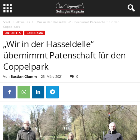
Start
Aktuelles
„Wir in der Hasseldelle“ übernimmt Patenschaft für den
Coppelpark
AKTUELLES
PANORAMA
„Wir in der Hasseldelle“
übernimmt Patenschaft für den
Coppelpark
Von
Bastian Glumm
-
23. März 2021
0