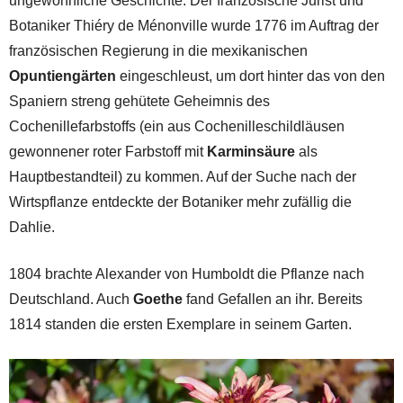
ungewöhnliche Geschichte. Der französische Jurist und
Botaniker Thiéry de Ménonville wurde 1776 im Auftrag der
französischen Regierung in die mexikanischen
Opuntiengärten
eingeschleust, um dort hinter das von den
Spaniern streng gehütete Geheimnis des
Cochenillefarbstoffs (ein aus Cochenilleschildläusen
gewonnener roter Farbstoff mit
Karminsäure
als
Hauptbestandteil) zu kommen. Auf der Suche nach der
Wirtspflanze entdeckte der Botaniker mehr zufällig die
Dahlie.
1804 brachte Alexander von Humboldt die Pflanze nach
Deutschland. Auch
Goethe
fand Gefallen an ihr. Bereits
1814 standen die ersten Exemplare in seinem Garten.