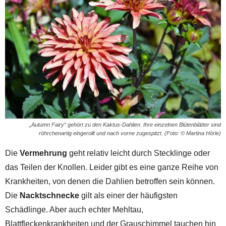
„Autumn Fairy“ gehört zu den Kaktus-Dahlien. Ihre einzelnen Blütenblätter sind
röhrchenartig eingerollt und nach vorne zugespitzt. (Foto: © Martina Hörle)
Die
Vermehrung
geht relativ leicht durch Stecklinge oder
das Teilen der Knollen. Leider gibt es eine ganze Reihe von
Krankheiten, von denen die Dahlien betroffen sein können.
Die
Nacktschnecke
gilt als einer der häufigsten
Schädlinge. Aber auch echter Mehltau,
Blattfleckenkrankheiten und der Grauschimmel tauchen hin