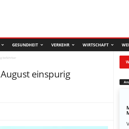
GESUNDHEIT
VERKEHR
WIRTSCHAFT
WE
g befahrbar
W
August einspurig
Anz
M
M
V