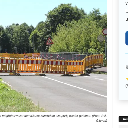
v
U
u
K
(
 möglicherweise demnächst zumindest einspurig wieder geöffnet. (Foto: © B.
Anz
Glumm)