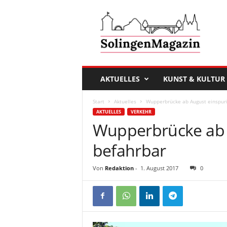
D
a
s
S
o
l
i
AKTUELLES
KUNST & KULTUR
n
g
Start
Aktuelles
Wupperbrücke ab August einspuri
e
AKTUELLES
VERKEHR
n
Wupperbrücke ab 
M
a
befahrbar
g
a
Von
Redaktion
-
1. August 2017
0
z
i
n