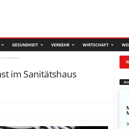
GESUNDHEIT
VERKEHR
WIRTSCHAFT
WE
haus Köppchen
W
st im Sanitätshaus
Anz
M
M
V