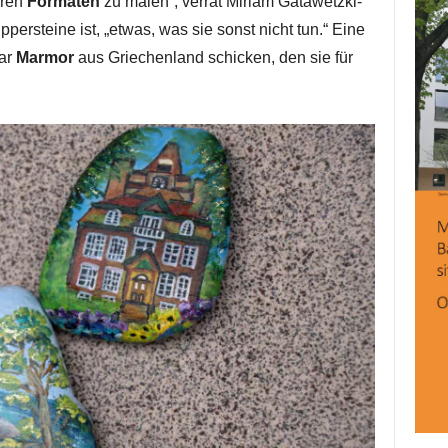
eren
Formaten
zu malen“, verrät Miriam Gatawetzki-
persteine ist, „etwas, was sie sonst nicht tun.“ Eine
gar
Marmor
aus Griechenland schicken, den sie für