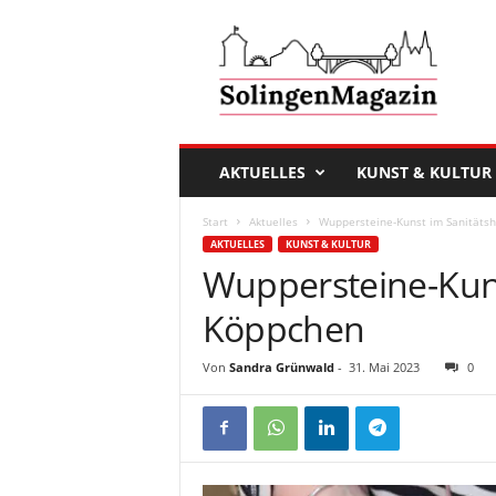
D
a
s
S
o
l
i
AKTUELLES
KUNST & KULTUR
n
g
Start
Aktuelles
Wuppersteine-Kunst im Sanitäts
e
AKTUELLES
KUNST & KULTUR
n
Wuppersteine-Kun
M
a
Köppchen
g
a
Von
Sandra Grünwald
-
31. Mai 2023
0
z
i
n