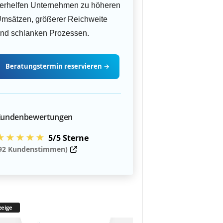
erhelfen Unternehmen zu höheren
msätzen, größerer Reichweite
nd schlanken Prozessen.
Beratungstermin
reservieren
→
undenbewertungen
★★★★★
5/5 Sterne
92 Kundenstimmen)
eige