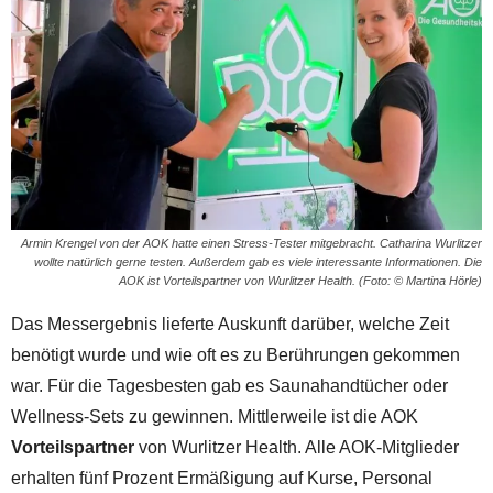
Armin Krengel von der AOK hatte einen Stress-Tester mitgebracht. Catharina Wurlitzer
wollte natürlich gerne testen. Außerdem gab es viele interessante Informationen. Die
AOK ist Vorteilspartner von Wurlitzer Health. (Foto: © Martina Hörle)
Das Messergebnis lieferte Auskunft darüber, welche Zeit
benötigt wurde und wie oft es zu Berührungen gekommen
war. Für die Tagesbesten gab es Saunahandtücher oder
Wellness-Sets zu gewinnen. Mittlerweile ist die AOK
Vorteilspartner
von Wurlitzer Health. Alle AOK-Mitglieder
erhalten fünf Prozent Ermäßigung auf Kurse, Personal