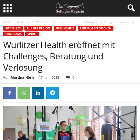
Start
Aktuelles
Wurlitzer Health eröffnet mit Challenges, Beratung und Verlosung
AKTUELLES
AUS DER REGION
GESUNDHEIT
LEBEN IM BERGISCHEN
PANORAMA
SPORT
Wurlitzer Health eröffnet mit
Challenges, Beratung und
Verlosung
Von
Martina Hörle
-
17. Juni 2018
0