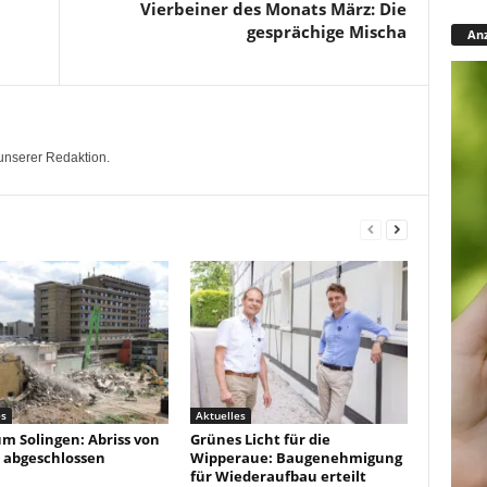
Vierbeiner des Monats März: Die
gesprächige Mischa
Anz
unserer Redaktion.
es
Aktuelles
um Solingen: Abriss von
Grünes Licht für die
 abgeschlossen
Wipperaue: Baugenehmigung
für Wiederaufbau erteilt