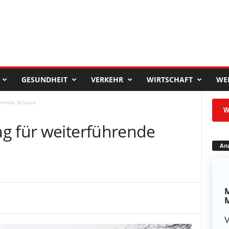
GESUNDHEIT
VERKEHR
WIRTSCHAFT
WE
hrende Schulen
W
g für weiterführende
Anz
M
M
V