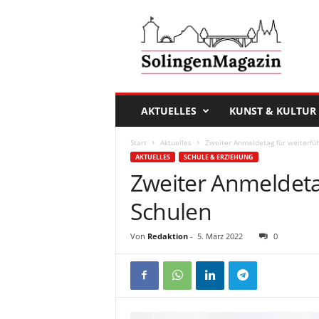
D
a
s
S
o
l
i
AKTUELLES
KUNST & KULTUR
n
g
Start
Aktuelles
Zweiter Anmeldetag für weiterfü
e
AKTUELLES
SCHULE & ERZIEHUNG
n
Zweiter Anmeldeta
M
a
Schulen
g
a
Von
Redaktion
-
5. März 2022
0
z
i
n