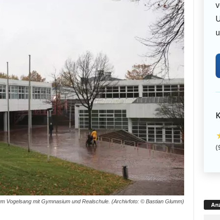
v
U
u
K
(
m Vogelsang mit Gymnasium und Realschule. (Archivfoto: © Bastian Glumm)
Anz