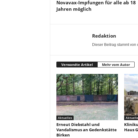
Novavax-Impfungen für alle ab 18
Jahren möglich
Redaktion
Dieser Beitrag stammt von 
Verwandte Artikel
Mehr vom Autor
Aktuelles
Aktuell
Erneut Diebstahl und
Klinik
Vandalismus an Gedenkstätte
Haus G
Birken