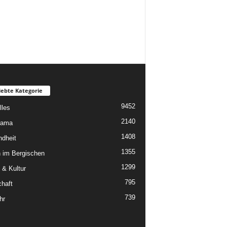
iebte Kategorie
9452
lles
2140
rama
1408
dheit
1355
 im Bergischen
1299
 & Kultur
795
chaft
739
hr