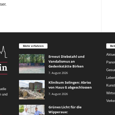
ser.
Mehr erfahren
Bel
Aktue
Erneut Diebstahl und
Vandalismus an
Pano
Gedenkstätte Birken
Gesun
7. August 2026
Leben
Klinikum Solingen: Abriss
Kunst
von Haus G abgeschlossen
elle
Wirts
7. August 2026
n und
Verke
Grünes Licht für die
Wipperaue: