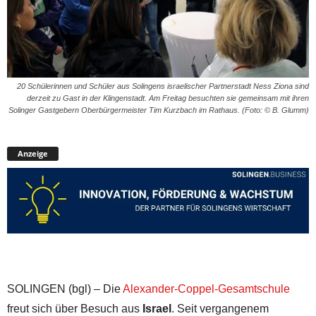
20 Schülerinnen und Schüler aus Solingens israelischer Partnerstadt Ness Ziona sind
derzeit zu Gast in der Klingenstadt. Am Freitag besuchten sie gemeinsam mit ihren
Solinger Gastgebern Oberbürgermeister Tim Kurzbach im Rathaus. (Foto: © B. Glumm)
Anzeige
SOLINGEN (bgl) – Die
Alexander-Coppel-Gesamtschule
freut sich über Besuch aus
Israel
. Seit vergangenem