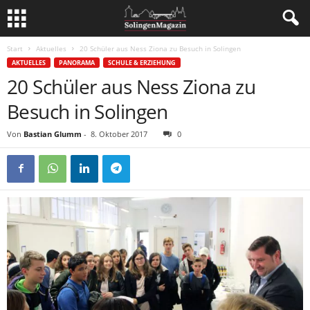
Start
Aktuelles
20 Schüler aus Ness Ziona zu Besuch in Solingen
AKTUELLES
PANORAMA
SCHULE & ERZIEHUNG
20 Schüler aus Ness Ziona zu
Besuch in Solingen
Von
Bastian Glumm
-
8. Oktober 2017
0