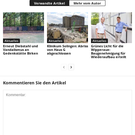
Verwandte Artikel
Mehr vom Autor
Aktuelles
Aktuelles
Aktuelles
Erneut Diebstahl und
Klinikum Solingen: Abriss
Grünes Licht für die
Vandalismus an
von Haus G
Wipperaue:
Gedenkstätte Birken
abgeschlossen
Baugenehmigung für
Wiederaufbau erteilt
Kommentieren Sie den Artikel