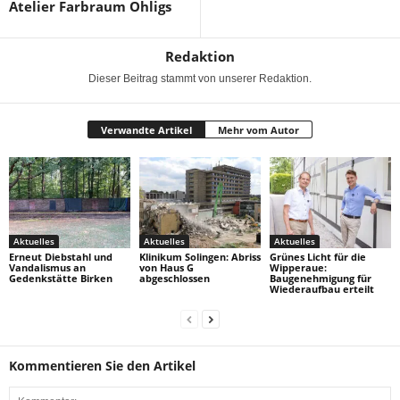
Atelier Farbraum Ohligs
Redaktion
Dieser Beitrag stammt von unserer Redaktion.
Verwandte Artikel
Mehr vom Autor
Aktuelles
Aktuelles
Aktuelles
Erneut Diebstahl und
Klinikum Solingen: Abriss
Grünes Licht für die
Vandalismus an
von Haus G
Wipperaue:
Gedenkstätte Birken
abgeschlossen
Baugenehmigung für
Wiederaufbau erteilt
Kommentieren Sie den Artikel